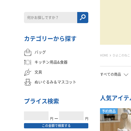
カテゴリーから探す
バッグ
HOME
ひよこのねこ
キッチン用品&食器
文具
すべての商品
ぬいぐるみ＆マスコット
人気アイテ
プライス検索
予約商品
円
━
円
この金額で検索する