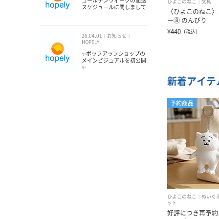
ゴールデンウィークの配送
ひよこのねこ
文具
スケジュールに関しまして
〈ひよこのねこ〉
ー⑧ のんびり
¥440
（税込）
26.04.01
お知らせ
HOPELY
✨ポップアップショップの
メインビジュアルを初公開
✨
新着アイテ
予約商品
ひよこのねこ
ぬいぐ
ット
好評につき再予約