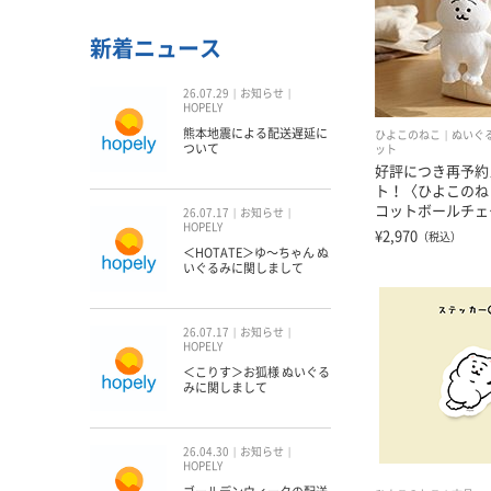
新着ニュース
26.07.29
お知らせ
HOPELY
熊本地震による配送遅延に
ひよこのねこ
ぬいぐ
ついて
ット
好評につき再予約
ト！〈ひよこのね
コットボールチェ
26.07.17
お知らせ
HOPELY
¥2,970
（税込）
＜HOTATE＞ゆ〜ちゃん ぬ
いぐるみに関しまして
26.07.17
お知らせ
HOPELY
＜こりす＞お狐様 ぬいぐる
みに関しまして
26.04.30
お知らせ
HOPELY