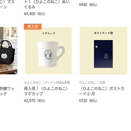
こ〉マス
ト！〈ひよこのねこ〉ぬい
¥440
（税込）
ーン
ぐるみ
¥4,400
（税込）
再入荷
ひよこのねこ
キッチン用品&食器
ひよこのねこ
文具
刺繍ワッ
再入荷！〈ひよこのねこ〉
〈ひよこのねこ〉ポストカ
ッグ
マグカップ
ード② 月
¥2,970
¥330
（税込）
（税込）