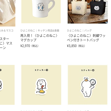
るみ＆マスコ
ひよこのねこ
キッチン用品&食器
ひよこのねこ
バッグ
再入荷！〈ひよこのねこ〉
〈ひよこのねこ〉刺繍ワッ
スター
マグカップ
ペン付きトートバッグ
こ〉マス
¥2,970
¥3,850
（税込）
（税込）
ーン