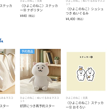
ひよこのねこ
文具
ひよこのねこ
ぬいぐるみ＆マスコ
ット
ステッカ
〈ひよこのねこ〉ステッカ
〈ひよこのねこ〉シュシュ
ー⑩ ナポリタン
つき ぬいぐるみ
¥440
（税込）
¥4,400
（税込）
ム
予約商品
るみ＆マスコ
ひよこのねこ
ぬいぐるみ＆マスコ
ひよこのねこ
文具
ット
〈ひよこのねこ〉ステッカ
スター
好評につき再予約スター
ー⑫ おそろい