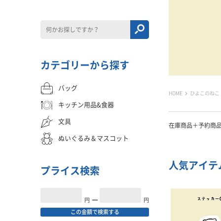
カテゴリーから探す
バッグ
HOME
ひよこのねこ
キッチン用品&食器
文具
在庫商品＋予約商
ぬいぐるみ＆マスコット
人気アイテ
プライス検索
円
━
円
この金額で検索する