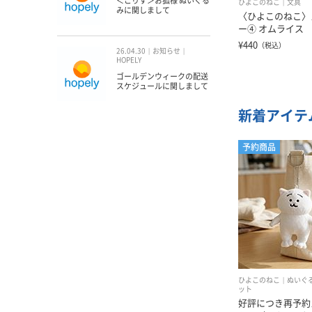
＜こりす＞お狐様 ぬいぐる
ひよこのねこ
文具
みに関しまして
〈ひよこのねこ〉
ー④ オムライス
¥440
（税込）
26.04.30
お知らせ
HOPELY
ゴールデンウィークの配送
スケジュールに関しまして
新着アイテ
予約商品
ひよこのねこ
ぬいぐ
ット
好評につき再予約