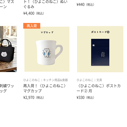
こ〉マス
ト！〈ひよこのねこ〉ぬい
¥440
（税込）
ーン
ぐるみ
¥4,400
（税込）
再入荷
ひよこのねこ
キッチン用品&食器
ひよこのねこ
文具
刺繍ワッ
再入荷！〈ひよこのねこ〉
〈ひよこのねこ〉ポストカ
ッグ
マグカップ
ード② 月
¥2,970
¥330
（税込）
（税込）