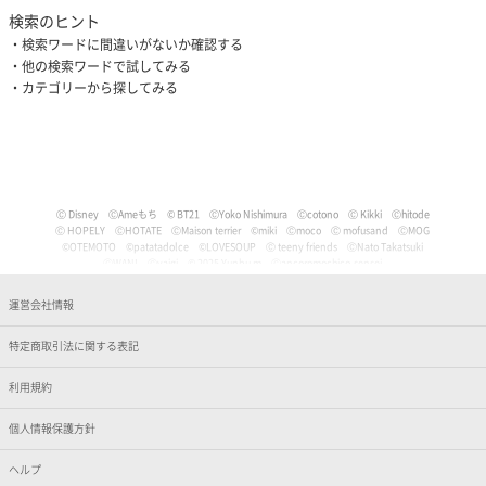
検索のヒント
検索ワードに間違いがないか確認する
他の検索ワードで試してみる
カテゴリーから探してみる
Ⓒ Disney
ⒸAmeもち
© BT21
ⒸYoko Nishimura
Ⓒcotono
Ⓒ Kikki
Ⓒhitode
Ⓒ HOPELY
ⒸHOTATE
ⒸMaison terrier
©miki
Ⓒmoco
Ⓒ mofusand
ⒸMOG
©OTEMOTO
©patatadolce
©LOVESOUP
Ⓒ teeny friends
ⒸNato Takatsuki
ⒸWANI
Ⓒyaigi
© 2025 Yunbu m
Ⓒancoromochico-sensei
Ⓒやなせたかし/フレーベル館・TMS・NTV
Ⓒmizu
Ⓒいぬやよ
Ⓒいるか
Ⓒういり
Ⓒ うさぎ帝国
Ⓒうちゅうねこ
Ⓒうどん。
© Pankichi Anko
運営会社情報
Ⓒおけまる。
Film (C) 2006 Martin Movie Productions GmbH and Universal Studios. All Rights Reser
ved. curious George (C) & TM Houghton Mifflin comPany.
特定商取引法に関する表記
Ⓒナマケモノと化したOL
© jujumaru
ⒸKAWAISOUNI!
ⒸKoichiro
Ⓒtomoflys
ⒸMaeda Musashi
Ⓒ Kakao
Ⓒかなめなか
Ⓒかるめ
Ⓒかわらげ
ⒸDisney/Pixar
Ⓒ Nintendo / HAL Laboratory, Inc.
Ⓒガゥ
©gawako
利用規約
ⒸKano Kitamura
Ⓒ TORIDORI tama
Ⓒkyu
Ⓒくしゃかわ
ⒸNORICOPO／小学館
ⒸBANDAI
© HOPELY
個人情報保護方針
©臼井儀人／双葉社・シンエイ・テレビ朝日・ADK
Ⓒ'05,'24 SANRIO Ⓛ
Ⓒ'13,'24 SANRIO Ⓛ
Ⓒ'88,'24 SANRIO Ⓛ
ⒸKoguma Hikari
ⒸKen Wakayama/Koguma-sha
Ⓒdwarf
©GEEK WONDERS
©KomeAnime
ヘルプ
Ⓒこりす
Ⓒころんびぁ
Ⓒこんぺ伊藤
©カオリユカリ
Ⓒ'82,'24 SANRIO Ⓛ