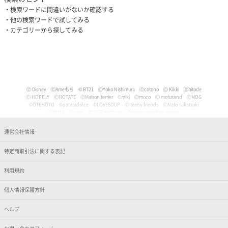
検索ワードに間違いがないか確認する
他の検索ワードで試してみる
カテゴリーから探してみる
Ⓒ Disney
ⒸAmeもち
© BT21
ⒸYoko Nishimura
Ⓒcotono
Ⓒ Kikki
Ⓒhitode
Ⓒ HOPELY
ⒸHOTATE
ⒸMaison terrier
©miki
Ⓒmoco
Ⓒ mofusand
ⒸMOG
©OTEMOTO
©patatadolce
©LOVESOUP
Ⓒ teeny friends
ⒸNato Takatsuki
ⒸWANI
Ⓒyaigi
© 2025 Yunbu m
Ⓒancoromochico-sensei
Ⓒやなせたかし/フレーベル館・TMS・NTV
Ⓒmizu
Ⓒいぬやよ
Ⓒいるか
Ⓒういり
Ⓒ うさぎ帝国
Ⓒうちゅうねこ
Ⓒうどん。
© Pankichi Anko
運営会社情報
Ⓒおけまる。
Film (C) 2006 Martin Movie Productions GmbH and Universal Studios. All Rights Reser
ved. curious George (C) & TM Houghton Mifflin comPany.
特定商取引法に関する表記
Ⓒナマケモノと化したOL
© jujumaru
ⒸKAWAISOUNI!
ⒸKoichiro
Ⓒtomoflys
ⒸMaeda Musashi
Ⓒ Kakao
Ⓒかなめなか
Ⓒかるめ
Ⓒかわらげ
ⒸDisney/Pixar
Ⓒ Nintendo / HAL Laboratory, Inc.
Ⓒガゥ
©gawako
利用規約
ⒸKano Kitamura
Ⓒ TORIDORI tama
Ⓒkyu
Ⓒくしゃかわ
ⒸNORICOPO／小学館
ⒸBANDAI
© HOPELY
個人情報保護方針
©臼井儀人／双葉社・シンエイ・テレビ朝日・ADK
Ⓒ'05,'24 SANRIO Ⓛ
Ⓒ'13,'24 SANRIO Ⓛ
Ⓒ'88,'24 SANRIO Ⓛ
ⒸKoguma Hikari
ⒸKen Wakayama/Koguma-sha
Ⓒdwarf
©GEEK WONDERS
©KomeAnime
ヘルプ
Ⓒこりす
Ⓒころんびぁ
Ⓒこんぺ伊藤
©カオリユカリ
Ⓒ'82,'24 SANRIO Ⓛ
© 2025 ぶんち
Ⓒsango.
Ⓒ'01,'76,'82,'86,'88,'93,'95,'24 SANRIO Ⓛ