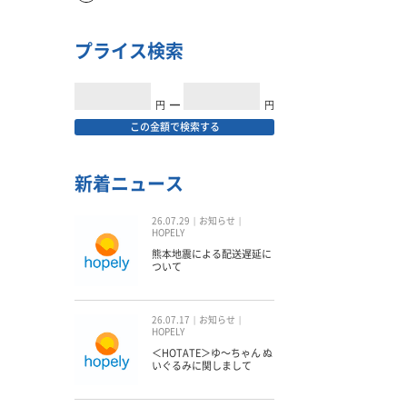
プライス検索
円
━
円
この金額で検索する
新着ニュース
26.07.29
お知らせ
HOPELY
熊本地震による配送遅延に
ついて
26.07.17
お知らせ
HOPELY
＜HOTATE＞ゆ〜ちゃん ぬ
いぐるみに関しまして