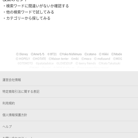
検索ワードに間違いがないか確認する
他の検索ワードで試してみる
カテゴリーから探してみる
Ⓒ Disney
ⒸAmeもち
© BT21
ⒸYoko Nishimura
Ⓒcotono
Ⓒ Kikki
Ⓒhitode
Ⓒ HOPELY
ⒸHOTATE
ⒸMaison terrier
©miki
Ⓒmoco
Ⓒ mofusand
ⒸMOG
©OTEMOTO
©patatadolce
©LOVESOUP
Ⓒ teeny friends
ⒸNato Takatsuki
ⒸWANI
Ⓒyaigi
© 2025 Yunbu m
Ⓒancoromochico-sensei
Ⓒやなせたかし/フレーベル館・TMS・NTV
Ⓒmizu
Ⓒいぬやよ
Ⓒいるか
Ⓒういり
Ⓒ うさぎ帝国
Ⓒうちゅうねこ
Ⓒうどん。
© Pankichi Anko
運営会社情報
Ⓒおけまる。
Film (C) 2006 Martin Movie Productions GmbH and Universal Studios. All Rights Reser
ved. curious George (C) & TM Houghton Mifflin comPany.
特定商取引法に関する表記
Ⓒナマケモノと化したOL
© jujumaru
ⒸKAWAISOUNI!
ⒸKoichiro
Ⓒtomoflys
ⒸMaeda Musashi
Ⓒ Kakao
Ⓒかなめなか
Ⓒかるめ
Ⓒかわらげ
ⒸDisney/Pixar
Ⓒ Nintendo / HAL Laboratory, Inc.
Ⓒガゥ
©gawako
利用規約
ⒸKano Kitamura
Ⓒ TORIDORI tama
Ⓒkyu
Ⓒくしゃかわ
ⒸNORICOPO／小学館
ⒸBANDAI
© HOPELY
個人情報保護方針
©臼井儀人／双葉社・シンエイ・テレビ朝日・ADK
Ⓒ'05,'24 SANRIO Ⓛ
Ⓒ'13,'24 SANRIO Ⓛ
Ⓒ'88,'24 SANRIO Ⓛ
ⒸKoguma Hikari
ⒸKen Wakayama/Koguma-sha
Ⓒdwarf
©GEEK WONDERS
©KomeAnime
ヘルプ
Ⓒこりす
Ⓒころんびぁ
Ⓒこんぺ伊藤
©カオリユカリ
Ⓒ'82,'24 SANRIO Ⓛ
© 2025 ぶんち
Ⓒsango.
Ⓒ'01,'76,'82,'86,'88,'93,'95,'24 SANRIO Ⓛ