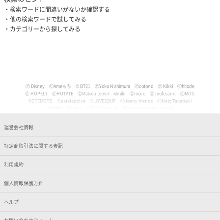
検索ワードに間違いがないか確認する
他の検索ワードで試してみる
カテゴリーから探してみる
Ⓒ Disney
ⒸAmeもち
© BT21
ⒸYoko Nishimura
Ⓒcotono
Ⓒ Kikki
Ⓒhitode
Ⓒ HOPELY
ⒸHOTATE
ⒸMaison terrier
©miki
Ⓒmoco
Ⓒ mofusand
ⒸMOG
©OTEMOTO
©patatadolce
©LOVESOUP
Ⓒ teeny friends
ⒸNato Takatsuki
ⒸWANI
Ⓒyaigi
© 2025 Yunbu m
Ⓒancoromochico-sensei
Ⓒやなせたかし/フレーベル館・TMS・NTV
Ⓒmizu
Ⓒいぬやよ
Ⓒいるか
Ⓒういり
Ⓒ うさぎ帝国
Ⓒうちゅうねこ
Ⓒうどん。
© Pankichi Anko
運営会社情報
Ⓒおけまる。
Film (C) 2006 Martin Movie Productions GmbH and Universal Studios. All Rights Reser
ved. curious George (C) & TM Houghton Mifflin comPany.
特定商取引法に関する表記
Ⓒナマケモノと化したOL
© jujumaru
ⒸKAWAISOUNI!
ⒸKoichiro
Ⓒtomoflys
ⒸMaeda Musashi
Ⓒ Kakao
Ⓒかなめなか
Ⓒかるめ
Ⓒかわらげ
ⒸDisney/Pixar
Ⓒ Nintendo / HAL Laboratory, Inc.
Ⓒガゥ
©gawako
利用規約
ⒸKano Kitamura
Ⓒ TORIDORI tama
Ⓒkyu
Ⓒくしゃかわ
ⒸNORICOPO／小学館
ⒸBANDAI
© HOPELY
個人情報保護方針
©臼井儀人／双葉社・シンエイ・テレビ朝日・ADK
Ⓒ'05,'24 SANRIO Ⓛ
Ⓒ'13,'24 SANRIO Ⓛ
Ⓒ'88,'24 SANRIO Ⓛ
ⒸKoguma Hikari
ⒸKen Wakayama/Koguma-sha
Ⓒdwarf
©GEEK WONDERS
©KomeAnime
ヘルプ
Ⓒこりす
Ⓒころんびぁ
Ⓒこんぺ伊藤
©カオリユカリ
Ⓒ'82,'24 SANRIO Ⓛ
© 2025 ぶんち
Ⓒsango.
Ⓒ'01,'76,'82,'86,'88,'93,'95,'24 SANRIO Ⓛ